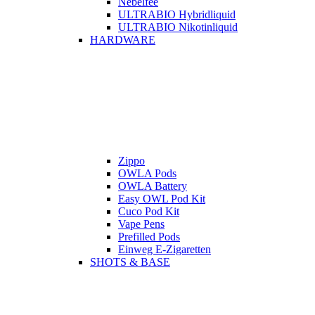
Nebelfee
ULTRABIO Hybridliquid
ULTRABIO Nikotinliquid
HARDWARE
Zippo
OWLA Pods
OWLA Battery
Easy OWL Pod Kit
Cuco Pod Kit
Vape Pens
Prefilled Pods
Einweg E-Zigaretten
SHOTS & BASE