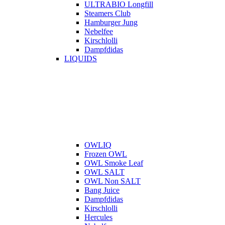
ULTRABIO Longfill
Steamers Club
Hamburger Jung
Nebelfee
Kirschlolli
Dampfdidas
LIQUIDS
OWLIQ
Frozen OWL
OWL Smoke Leaf
OWL SALT
OWL Non SALT
Bang Juice
Dampfdidas
Kirschlolli
Hercules