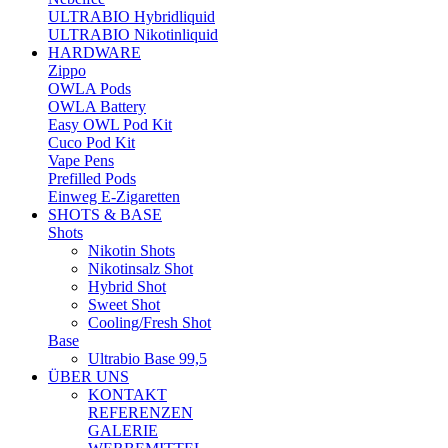
ULTRABIO Hybridliquid
ULTRABIO Nikotinliquid
HARDWARE
Zippo
OWLA Pods
OWLA Battery
Easy OWL Pod Kit
Cuco Pod Kit
Vape Pens
Prefilled Pods
Einweg E-Zigaretten
SHOTS & BASE
Shots
Nikotin Shots
Nikotinsalz Shot
Hybrid Shot
Sweet Shot
Cooling/Fresh Shot
Base
Ultrabio Base 99,5
ÜBER UNS
KONTAKT
REFERENZEN
GALERIE