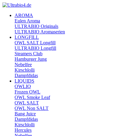
AROMA
Eulen Aroma
ULTRABIO Originals
ULTRABIO Aromaserien
LONGFILL
OWL SALT Longfill
ULTRABIO Longfill
Steamers Club
Hamburger Jung
Nebelfee
Kirschlolli
Dampfdidas
LIQUIDS
OWLIQ
Frozen OWL
OWL Smoke Leaf
OWL SALT
OWL Non SALT
Bang Juice
Dampfdidas
Kirschlolli
Hercules
Nebelfee